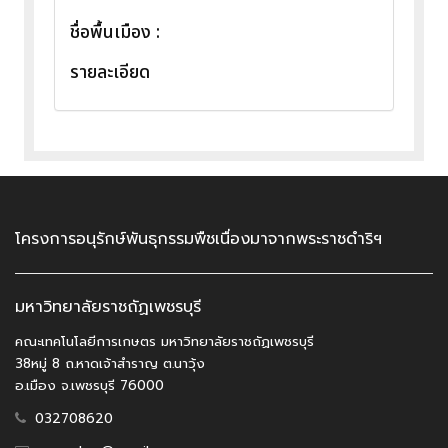
ชื่อพื้นเมือง :
รายละเอียด
โครงการอนุรักษ์พันธุกรรมพืชเนื่องมาจากพระราชดำริฯ
มหาวิทยาลัยราชถัฏเพชรบุรี
คณะเทคโนโลยีการเกษตร มหาวิทยาลัยราชถัฏเพชรบุรี
38หมู่ 8 ถ.หาดเจ้าสำราญ ต.นาวุ้ง
อ.เมือง จ.เพชรบุรี 76000
032708620