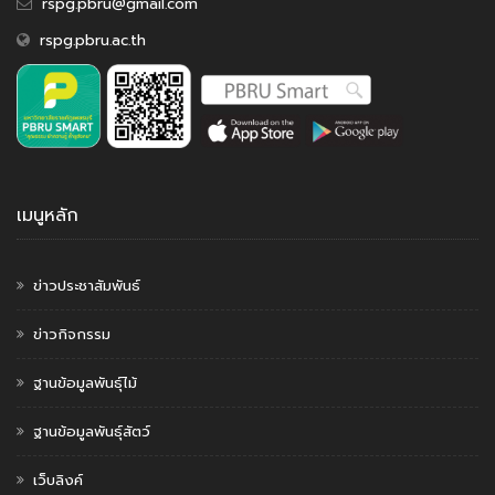
rspg.pbru@gmail.com
rspg.pbru.ac.th
เมนูหลัก
ข่าวประชาสัมพันธ์
ข่าวกิจกรรม
ฐานข้อมูลพันธุ์ไม้
ฐานข้อมูลพันธุ์สัตว์
เว็บลิงค์