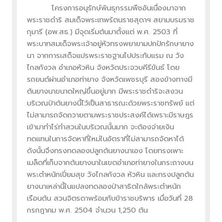
โครงการอนุรักษ์พันธุกรรมพืชอันเนื่องมาจาก
พระราชดำริ สมเด็จพระเทพรัตนราชสุดาฯ สยามบรมราช
กุมารี (อพ.สธ.) มีจุดเริ่มต้นมาตั้งแต่ พ.ศ. 2503 ที่
พระบาทสมเด็จพระเจ้าอยู่หัวทรงพยายามปกปักรักษายาง
นา จากการเสด็จแปรพระราชฐานไปประทับแรม ณ วัง
ไกลกังวล อำเภอหัวหิน จังหวัดประจวบคีรีขันธ์ โดย
รถยนต์ผ่านอำเภอท่ายาง จังหวัดเพชรบุรี สองข้างทางมี
ต้นยางนาขนาดใหญ่ขึ้นอยู่มาก มีพระราชดำริจะสงวน
บริเวณป่าต้นยางนี้ไว้เป็นสาธารณะด้วยพระราชทรัพย์ แต่
ไม่สามารถจัดถวายตามพระราชประสงค์ได้เพราะมีราษฎร
เข้ามาทำไร่ทำสวนในบริเวณนั้นมาก จะต้องจ่ายเงิน
ทดแทนในการจัดหาที่ใหม่ในอัตราที่ไม่สามารถจัดหาได้
ดังนั้นจึงทรงทดลองปลูกต้นยางนาเอง โดยทรงเพาะ
เมล็ดที่เก็บจากต้นยางนาในเขตอำเภอท่ายางในกระถางบน
พระตำหนักเปี่ยมสุข วังไกลกังวล หัวหิน และทรงปลูกต้น
ยางนาเหล่านี้ในแปลงทดลองป่าสาธิตใกล้พระตำหนัก
เรือนต้น สวนจิตรดาพร้อมกับข้าราชบริพาร เมื่อวันที่ 28
กรกฎาคม พ.ศ. 2504 จำนวน 1,250 ต้น