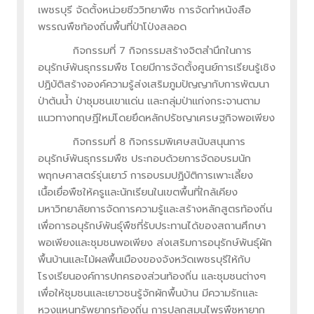
เพชรบุรี จัดตั้งหน่วยชีววิทยาพืช การจัดทำหนังสือ
พรรณพืชท้องถิ่นพื้นที่ป่าโป่งสลอด
กิจกรรมที่ 7 กิจกรรมสร้างจิตสำนึกในการ
อนุรักษ์พันธุกรรมพืช โดยมีการจัดตั้งศูนย์การเรียนรู้เชิง
ปฏิบัติสร้างองค์ความรู้ส่งเสริมภูมปัญญากับการพัฒนา
ป่าต้นน้ำ ป่าชุมชนเขาแด่น และกลุ่มป่าแก่งกระจานตาม
แนวทางทฤษฎีใหม่โดยยึดหลักปรัชญาเศรษฐกิจพอเพียง
กิจกรรมที่ 8 กิจกรรมพิเศษสนับสนุนการ
อนุรักษ์พันธุกรรมพืช ประกอบด้วยการจัดอบรมนัก
พฤกษศาสตร์รุ่นเยาว์ การอบรมปฏิบัติการเพาะเลี้ยง
เนื้อเยื่อพืชให้ครูและนักเรียนในเขตพื้นที่ใกล้เคียง
มหาวิทยาลัยการจัดการความรู้และสร้างหลักสูตรท้องถิ่น
เพื่อการอนุรักษ์พันธุ์พืชที่รับประทานได้ของสถานศึกษา
พอเพียงและชุมชนพอเพียง ส่งเสริมการอนุรักษ์พันธุ์ผัก
พื้นบ้านและไม้ผลพื้นเมืองของจังหวัดเพชรบุรีให้กับ
โรงเรียนองค์การปกครองส่วนท้องถิ่น และชุมชนต่างๆ
เพื่อให้ชุมชนและเยาวชนรู้จักผักพื้นบ้าน มีความรักและ
หวงแหนทรัพยากรท้องถิ่น การปลูกสมุนไพรพืชหายาก