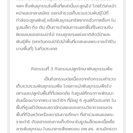
ฯลฯ ซึ่งพันธุกรรมในพื้นที่เหล่านั้นจะสูญไป โดยได้ส่งเจ้า
หน้าและอาสาสมัคร ออกสำรวจเก็บรวบรวมพันธุ์ไม้ที่
กำลังจะสูญพันธุ์ หรือพันธุกรมทรัพยากรชีวภาพอื่นๆ ใน
รูปเมล็ด กิ่ง ต้น เป็นการดำเนินการนอกพื้นที่ในความรับ
ผิดชอบของกรมป่าไม้ กรมอุทยานแห่งชาติสัตว์ป่าและ
พันธุ์พืช (ยกเว้นกรมป่าไม้นำพื้นที่มาสนองพระราชดำริใน
บางพื้นที่) ในทั่วประเทศ
กิจกรรมที่ 3 กิจกรรมปลูกรักษาพันธุกรรมพืช
เป็นกิจกรรมต่อเนื่องจากกิจกรรมสำรวจ
เก็บรวบรวมพันธุกรรมพืช โดยการนำพันธุกรรมพืชไป
เพาะและปลูกในพื้นที่ที่ปลอดภัย ในศูนย์ศึกษาการพัฒนา
อันเนื่องมาจากพระราชดำริฯ ที่มีอยู่ 6 ศูนย์ทั่วประเทศ ใน
พื้นที่ศูนย์วิจัยและสถานีทดลองของกรมวิชาการเกษตร
พื้นที่ที่จังหวัดหรือสถาบันการศึกษา ที่เข้าร่วมสนองพระ
ราชดำริ ตัวอย่างเช่นการเก็บรักษาในรูปเมล็ดและเนื้อเยื่อ
สารพันธุกรรม ในธนาคารพืชพรรณ อพ.สธ. สวนจิตรดา