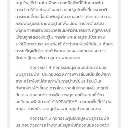
สมุนไพรที่น่าสนใจ พืชหายากหรือพืชที่มีศักยภาพใน
การนำมาใช้ประโยชน์ และนำออกปลูกในพื้นที่ธรรมชาติ
การเพาะเลี้ยงเนื้อเยื่อพันธุ์ไม้จากกลุ่มป่าแก่งกระจาน การ
ผสมพันธุ์และขยายพันธุ์ไนก่พื้นเมือง การจัดตั้งสวน
พฤกษศาสตร์เพชรวนาลัยในมหาวิทยาลัยราชภัฏเพชรบุรี
เพื่อปลูกแสดงพันธุ์ไม้ การศึกษาและอนุรักษ์บัวหลวง
ราชินีโดยรวบรวมสายพันธุ์ จัดทำลายพิมพ์ดีเอ็นเอ ศึกษา
การเจริญเติบโต องค์ประกอบของสารหอมระเหย การ
จัดการปุ๋ยและพัฒนาคุณภาพของดอก
กิจกรรมที่ 4 กิจกรรมอนุรักษ์และใช้ประโยชน์
พันธุกรรมพืช ประกอบด้วย การเพาะเลี้ยงเนื้อเยื่อพืชหา
ยาก หรือพืชที่มีศักยภาพในการนำมาใช้ประโยชน์และ
ทำลายพิมพ์ดีเอ็นเอ การศึกษาองค์ประกอบเคมีและฤทธิ์
อักเสบของข่อยดำ การศึกษาพฤกษเคมีและฤทธิ์ต้าน
มะเร็งของพืชในวงศ์ CAPPACEAE จากเขตพื้นที่ป่าโป่ง
สลอด การผลิตชาสมุนไพรจากกลุ่มป่าแก่งกระจาน
กิจกรรมที่ 5 กิจกรรมศูนย์ข้อมูลพันธุกรรมพืช
ประกอบด้วยการสร้างฐานข้อมูลพืชท้องถิ่นของจังหวัด