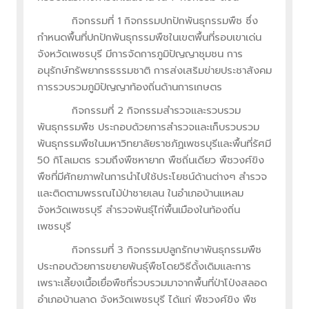
กิจกรรมที่ 1 กิจกรรมปกปักพันธุกรรมพืช ซึ่ง
กำหนดพื้นที่ปกปักพันธุกรรมพืชในเขตพื้นที่รอบเขาเด่น
จังหวัดเพชรบุรี มีการจัดการภูมิปัญญาชุมชน การ
อนุรักษ์ทรัพยากรธรรมชาติ การส่งเสริมข่ายประชาสังคม
การรวบรวมภูมิปัญญาท้องถิ่นด้านการเกษตร
กิจกรรมที่ 2 กิจกรรมสำรวจและรวบรวม
พันธุกรรมพืช ประกอบด้วยการสำรวจและเก็บรวบรวม
พันธุกรรมพืชในมหาวิทยาลัยราชภัฏเพชรบุรีและพื้นที่รัศมี
50 กิโลเมตร รวมถึงพืชหายาก พืชถิ่นเดียว พืชวงศ์ขิง
พืชที่มีศักยภาพในการนำไปใช้ประโยชน์ด้านต่างๆ สำรวจ
และติดตามพรรณไม้ป่าชายเลน ในอำเภอบ้านแหลม
จังหวัดเพชรบุรี สำรวจพันธุ์ไก่พื้นเมืองในท้องถิ่น
เพชรบุรี
กิจกรรมที่ 3 กิจกรรมปลูกรักษาพันธุกรรมพืช
ประกอบด้วยการขยายพันธุ์พืชโดยวิธีดั้งเดิมและการ
เพราะเลี้ยงเนื้อเยื่อพืชที่รวบรวมมาจากพื้นที่ป่าโป่งสลอด
อำเภอบ้านลาด จังหวัดเพชรบุรี ได้แก่ พืชวงศ์ขิง พืช