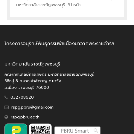
มหาวิทยาลัยราชภัฏเพชรบุรี. 31 หน้า.
โครงการอนุรักษ์พันธุกรรมพืชเนื่องมาจากพระราชดำริฯ
มหาวิทยาลัยราชถัฏเพชรบุรี
คณะเทคโนโลยีการเกษตร มหาวิทยาลัยราชถัฏเพชรบุรี
38หมู่ 8 ถ.หาดเจ้าสำราญ ต.นาวุ้ง
อ.เมือง จ.เพชรบุรี 76000
032708620
rspg.pbru@gmail.com
rspg.pbru.ac.th