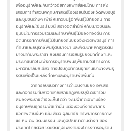
เพื่ออนุรักษ์และค้นคว้าวิจัยทางแพทย์แผนไทย การส่ง
เสริมการทำสวนพฤกษศาสตร์โรงเรียนในจังหวัดเพชรบุรี
และชุมชนต่างๆ เพื่อให้เยาวชนรู้จักพันธุ์ไม้ท้องถิ่น การ
อนุรักษ์และใช้ประโยชน์ สร้างจิตสำนึกให้กับเยาวชนและ
ชุมชนในการรวบรวมและรักษาพันธุ์ไม้ของท้องถิ่น การ
จัดนิทรรศการพันธุ์ไม้ในท้องถิ่นของจังหวัดเพชรบุรี การ
ศึกษาและอนุรักษ์พันธุ์ต้นยางนา และพัฒนาหลักสูตรต้น
ยางนากับพระราชา ส่งเสริมการเรียนรู้ของนักศึกษาและ
ประชาชนทั่วไปเพื่อการอนุรักษ์พันธุ์พืชภายใต้โครงการ
มหาวิทยาลัยสีเขียว การปรับภูมิทัศวนอุทยานเขานางพันธุ
รัตน์เพื่อเป็นแหล่งศึกษาและอนุรักษ์พืชพื้นถิ่น
จากกรอบแนวทางการดำเนินงานของ อพ.สธ.
และกิจกรรมที่มหาวิทยาลัยราชภัฏเพชรบุรีได้เข้าร่วม
สนองพระราชดำริจะเห็นได้ว่า จะไม่จำกัดเฉพาะเรื่อง
อนุรักษ์พันธุกรรมพืชเท่านั้น แต่จะรวมถึงทรัพยากร
ชีวภาพด้านอื่นๆ เช่น สัตว์ จุลินทรีย์ ทรัพยากรกายภาพ
แร่ หิน ดิน วัฒนธรรม และภูมิปัญญาด้านต่างๆ ของ
ประเทศไทยด้วย โดยวัตถุประสงค์ของโครงการอนุรักษ์