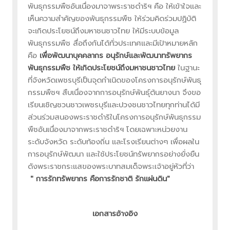
พันธุกรรมพืชอันเนื่องมาจาพระราชดำริฯ คือ ให้เข้าใจและ
เห็นความสำคัญของพันธุกรรมพืช ให้ร่วมคิดร่วมปฏิบัติ
จะเกิดประโยชน์ถึงมหาชนชาวไทย ให้มีระบบข้อมูล
พันธุกรรมพืช สื่อถึงกันได้ทั่วประเทศและมีเป้าหมายหลัก
คือ
เพื่อพัฒนาบุคคลากร อนุรักษ์และพัฒนาทรัพยากร
พันธุกรรมพืช ให้เกิดประโยชน์ถึงมหาชนชาวไทย
ในฐานะ
ที่จังหวัดเพชรบุรีเป็นจุดกำเนิดของโครงการอนุรักษ์พันธุ
กรรมพืชฯ สืบเนื่องจากการอนุรักษ์พันธุ์ต้นยางนา จึงขอ
เรียนเชิญชวนชาวเพชรบุรีและปวงชนชาวไทยทุกท่านได้มี
ส่วนร่วมสนองพระราชดำริในโครงการอนุรักษ์พันธุกรรม
พืชอันเนื่องมาจากพระราชดำริฯ โดยเฉพาะหน่วยงาน
ระดับจังหวัด ระดับท้องถิ่น และโรงเรียนต่างๆ เพื่อผลใน
การอนุรักษ์พัฒนา และใช้ประโยชน์ทรัพยากรอย่างยั่งยืน
ดังพระราชกระแสของพระบาทสมเด็จพระเจ้าอยู่หัวที่ว่า
" การรักทรัพยากร คือการรักชาติ รักแผ่นดิน"
เอกสารอ้างอิง