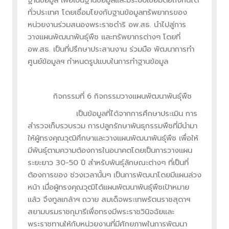
ทั่วประเทศ โดยเชื่อมโยงกับฐานข้อมูลทรัพยากรของ
หน่วยงานร่วมสนองพระราชดำริ อพ.สธ. นำไปสู่การ
วางแผนพัฒนาพันธุ์พืช และทรัพยากรต่างๆ โดยที่
อพ.สธ. เป็นที่ปรึกษาประสานงาน ร่วมมือ พัฒนาการทำ
ศูนย์ข้อมูลฯ กำหนดรูปแบบในการทำฐานข้อมูล
กิจกรรมที่ 6 กิจกรรมวางแผนพัฒนาพันธุ์พืช
เป็นข้อมูลที่ได้จากการศึกษาประเมิน การ
สำรวจเก็บรวบรวม การปลูกรักษาพันธุกรรมพืชที่มีนำมา
ให้ผู้ทรงคุณวุฒิศึกษาและวางแผนพัฒนาพันธุ์พืช เพื่อให้
มีพันธุ์ตามความต้องการในอนาคตโดยเป็นการวางแผน
ระยะยาว 30-50 ปี สำหรับพันธุ์ลักษณะต่างๆ ที่เป็นที่
ต้องการของ ช่วงเวลานั้นๆ เป็นการพัฒนาโดยมีแผนล่วง
หน้า เมื่อผู้ทรงคุณวุฒิได้แผนพัฒนาพันธุ์พืชเป้าหมาย
แล้ว จึงทูลเกล้าฯ ถวาย สมเด็จพระเทพรัตนราชสุดาฯ
สยามบรมราชกุมารีเพื่อทรงมีพระราชวินิจฉัยและ
พระราชทานให้กับหน่วยงานที่มีศักยภาพในการพัฒนา