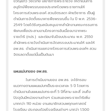
ขวัญแก้ว วัชโรทัย เลขาธิการพระราชวัง ให้ดำเนินการ
อนุรักษ์พืชพรรณของประเทศโดยพระราชทานให้
โครงการส่วนพระองค์ สวนจิตรลดา ฝ่ายวิชาการ เป็นผู้
ดำเนินการจัดตั้งธนาคารพืชพรรณขึ้น ใน ปี พ.ศ. 2536-
2549 โดยได้รับทุนสนับสนุนจากสำนักงานคณะกรรมการ
พิเศษเพื่อประสานงานโครงการอันเนื่องมาจากพระ
ราชดำริ (กปร.) และต่อมาในปีงบประมาณ พ.ศ. 2550
สำนักพระราชวังดำเนินการจัดสรรงบประมาณให้ และให้
อพ.สธ. ดำเนินการแยกจากโครงการส่วนพระองค์ฯ สวน
จิตรลดาตั้งแต่นั้นเป็นต้นมา
แผนแม่บทของ อพ.สธ.
ในการดำเนินงานของ อพ.สธ. จะใช้กรอบ
แนวทางตามแผนแม่บทเป็นระยะเวลาละ 5 ปี โดยการ
ดำเนินงานในแผนแม่บทระยะที่ 5 ปีที่สาม และสี่ จนถึง
ปัจจุบันมีหน่วยงานต่างๆ ร่วมสนองพระราชดำริเพิ่ม
มากกว่า 110 หน่วย งานสมาชิกสวนพฤกษศาสตร์
โรงเรียน ประกอบด้วยโรงเรียนต่างๆ มากว่า 1,500