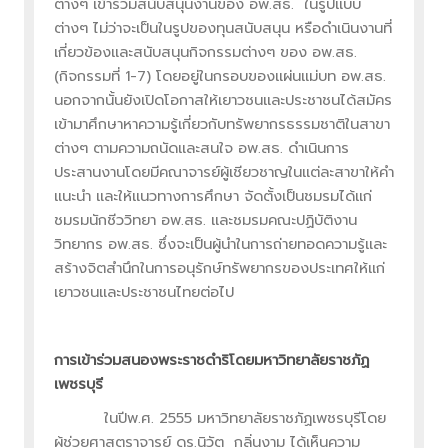
ต่างๆ เข้าร่วมสนับสนุนงานของ อพ.สธ. ในรูปแบบ
ต่างๆ ไม่ว่าจะเป็นในรูปของทุนสนับสนุน หรือดำเนินงานที่
เกี่ยวข้องและสนับสนุนกิจกรรมต่างๆ ของ อพ.สธ.
(กิจกรรมที่ 1-7) โดยอยู่ในกรอบของแผ่นแม่บท อพ.สธ.
นอกจากนั้นยังเปิดโอกาสให้เยาวชนและประชาชนได้สมัคร
เข้ามาศึกษาหาความรู้เกี่ยวกับทรัพยากรธรรมชาติในสาขา
ต่างๆ ตามความถนัดและสนใจ อพ.สธ. ดำเนินการ
ประสานงานโดยมีคณาจารย์ผู้เชียวชาญในแต่ละสาขาให้คำ
แนะนำ และให้แนวทางการศึกษา จัดตั้งเป็นชมรมได้แก่
ชมรมนักชีววิทยา อพ.สธ. และชมรมคณะปฏิบัติงาน
วิทยากร อพ.สธ. ซึ่งจะเป็นผู้นำในการถ่ายทอดความรู้และ
สร้างจิตสำนึกในการอนุรักษ์ทรัพยากรของประเทศให้แก่
เยาวชนและประชาชนไทยต่อไป
การเข้าร่วมสนองพระราชดำริโดยมหาวิทยาลัยราชภัฏ
เพชรบุรี
ในปีพ.ศ. 2555 มหาวิทยาลัยราชภัฏเพชรบุรีโดย
ผู้ช่วยศาสตราจารย์ ดร.นิวัต กลิ่นงาม ได้เห็นความ