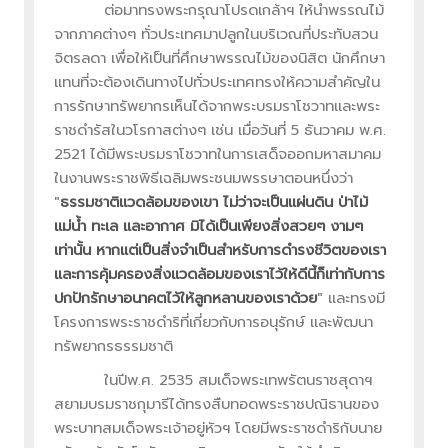
ต่อมาทรงพระกรุณาโปรดเกล้าฯ ให้นำพรรณไม้
จากภาคต่างๆ ทั่วประเทศมาปลูกในบริเวณที่ประทับสวน
จิตรลดา เพื่อให้เป็นที่ศึกษาพรรณไม้ของนิสิต นักศึกษา
แทนที่จะต้องเดินทางไปทั่วประเทศทรงให้ความสำคัญใน
การรักษาทรัพยากรเห็นได้จากพระบรมราโชวาทและพระ
ราชดำรัสในวโรกาสต่างๆ เช่น เมื่อวันที่ 5 ธันวาคม พ.ศ.
2521 ได้มีพระบรมราโชวาทในการเสด็จออกมหาสมาคม
ในงานพระราชพิธีเฉลิมพระชนมพรรษาตอนหนึ่งว่า
"
ธรรมชาติแวดล้อมของเขา ไม่ว่าจะเป็นแผ่นดิน ป่าไม้
แม่น้ำ ทะเล และอากาศ มิได้เป็นเพียงสิ่งสวยๆ งามๆ
เท่านั้น หากแต่เป็นสิ่งจำเป็นสำหรับการดำรงชีวิตของเรา
และการคุ้มครองสิ่งแวดล้อมของเราไว้ให้ดีนี้ก็เท่ากับการ
ปกปักรักษาอนาคตไว้ให้ลูกหลานของเราด้วย
" และทรงมี
โครงการพระราชดำริที่เกี่ยวกับการอนุรักษ์ และพัฒนา
ทรัพยากรธรรมชาติ
ในปีพ.ศ. 2535 สมเด็จพระเทพรัตนราชสุดาฯ
สยามบรมราชกุมารีได้ทรงสืบทอดพระราชปณิธานของ
พระบาทสมเด็จพระเจ้าอยู่หัวฯ โดยมีพระราชดำริกับนาย