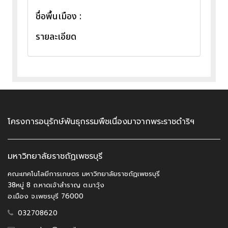
ชื่อพื้นเมือง :
รายละเอียด
โครงการอนุรักษ์พันธุกรรมพืชเนื่องมาจากพระราชดำริฯ
มหาวิทยาลัยราชถัฏเพชรบุรี
คณะเทคโนโลยีการเกษตร มหาวิทยาลัยราชถัฏเพชรบุรี
38หมู่ 8 ถ.หาดเจ้าสำราญ ต.นาวุ้ง
อ.เมือง จ.เพชรบุรี 76000
032708620