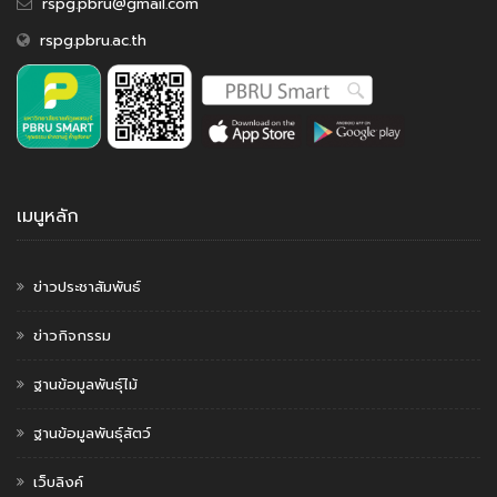
rspg.pbru@gmail.com
rspg.pbru.ac.th
เมนูหลัก
ข่าวประชาสัมพันธ์
ข่าวกิจกรรม
ฐานข้อมูลพันธุ์ไม้
ฐานข้อมูลพันธุ์สัตว์
เว็บลิงค์