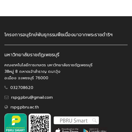
โครงการอนุรักษ์พันธุกรรมพืชเนื่องมาจากพระราชดำริฯ
มหาวิทยาลัยราชถัฏเพชรบุรี
คณะเทคโนโลยีการเกษตร มหาวิทยาลัยราชถัฏเพชรบุรี
38หมู่ 8 ถ.หาดเจ้าสำราญ ต.นาวุ้ง
อ.เมือง จ.เพชรบุรี 76000
032708620
rspg.pbru@gmail.com
rspg.pbru.ac.th