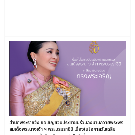
สำนักพระราชวัง ขอเชิญชวนประชาชนร่วมลงนามถวายพระพร
สมเด็จพระนางเจ้า ฯ พระบรมราชินี เนื่องในโอกาสวันเฉลิม