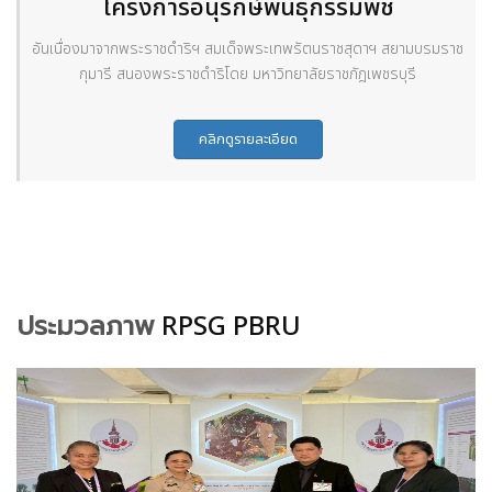
โครงการอนุรักษ์พันธุกรรมพืช
อันเนื่องมาจากพระราชดำริฯ สมเด็จพระเทพรัตนราชสุดาฯ สยามบรมราช
กุมารี สนองพระราชดำริโดย มหาวิทยาลัยราชภัฎเพชรบุรี
คลิกดูรายละเอียด
ประมวลภาพ
RPSG PBRU