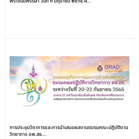
พระชนมพรรษา วันที่ ๓ มิถุนายน ๒๕๖๕ ผ่...
การประชุมวิชาการและการนำเสนอผลงานชมรมคณะปฏิบัติงาน
วิทยาการ อพ.สธ....