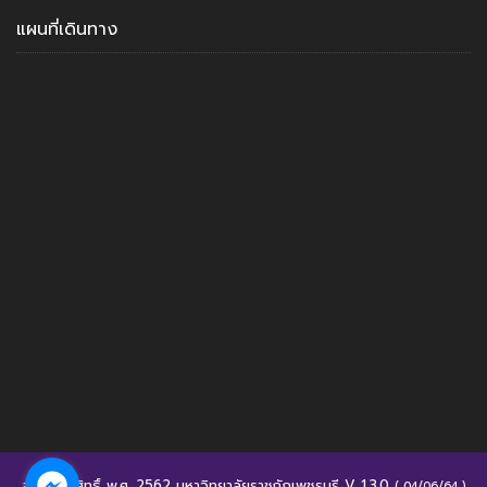
แผนที่เดินทาง
สงวนลิขสิทธิ์ พ.ศ. 2562 มหาวิทยาลัยราชถัฏเพชรบุรี V 1.3.0
( 04/06/64 )