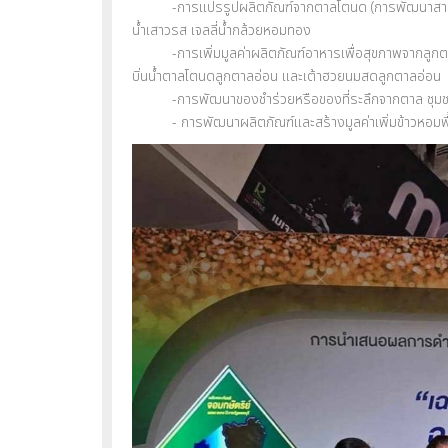
-การแปรรูปผลิตภัณฑ์จากตาลโตนด (การพัฒนาสารให้ความข้
น้ำเสาวรส เจลลี่น้ำกล้วยหอมทอง
-การเพิ่มมูลค่าผลิตภัณฑ์อาหารเพื่อสุขภาพจากลูกตาลอ่อ
บิ่นน้ำตาลโตนดลูกตาลอ่อน และเต้าฮวยนมสดลูกตาลอ่อน
-การพัฒนาของชำร่วยหรือของที่ระลึกจากตาล ชุมชนบ้านโ
- การพัฒนาผลิตภัณฑ์และสร้างมูลค่าเพิ่มข้าวหอมพื้นเม