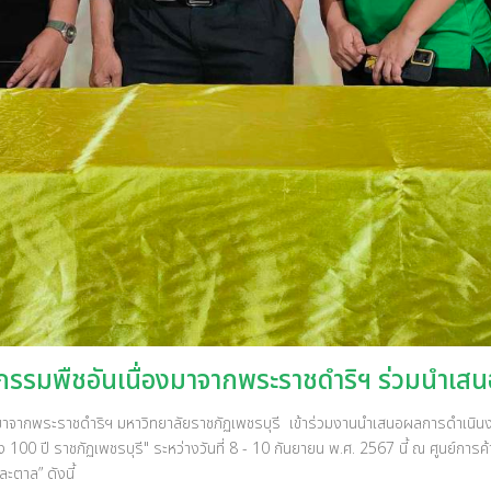
กรรมพืชอันเนื่องมาจากพระราชดำริฯ ร่วมนำเส
กพระราชดำริฯ มหาวิทยาลัยราชภัฏเพชรบุรี เข้าร่วมงานนำเสนอผลการดำเนินงาน
ง 100 ปี ราชภัฏเพชรบุรี" ระหว่างวันที่ 8 - 10 กันยายน พ.ศ. 2567 นี้ ณ ศูนย์การ
ละตาล” ดังนี้