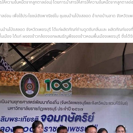
นหนืดจากลูกตาลอ่อน) โดยการนำสารให้สารให้ความข้นหนืดจากลูกตาลอ่อน นำมาแปรรู
น เพื่อใช้ประโยชน์เชิงพาณิชย์ใน ชุมชนบ้านโป่งสลอด อำเภอบ้านลาด จังหวัดเพช
ป่งสลอด จังหวัดเพชรบุรี ได้แก่ผลิตภัณฑ์ถ่านดูดซับกลิ่นและ ผลิตภัณฑ์ของที
ือง ได้แก่ ผงชงข้าวกล้องงอกผสมธัญพืชของข้าวหอมพื้นเมืองเพชรบุรี ซึ่งได้รั