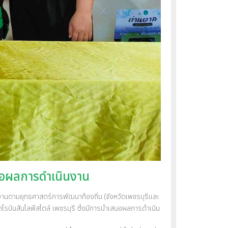
นอผลการดำเนินงาน
ตามยุทธศาสตร์การพัฒนาท้องถิ่น (จังหวัดเพชรบุรีและ
ค้าโรบินสันไลฟ์สไตล์ เพชรบุรี ซึ่งมีการนำเสนอผลการดำเนิน