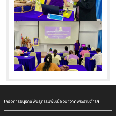
โครงการอนุรักษ์พันธุกรรมพืชเนื่องมาจากพระราชดำริฯ