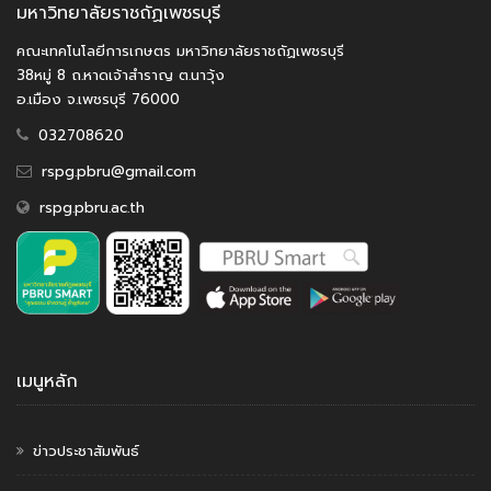
มหาวิทยาลัยราชถัฏเพชรบุรี
คณะเทคโนโลยีการเกษตร มหาวิทยาลัยราชถัฏเพชรบุรี
38หมู่ 8 ถ.หาดเจ้าสำราญ ต.นาวุ้ง
อ.เมือง จ.เพชรบุรี 76000
032708620
rspg.pbru@gmail.com
rspg.pbru.ac.th
เมนูหลัก
ข่าวประชาสัมพันธ์