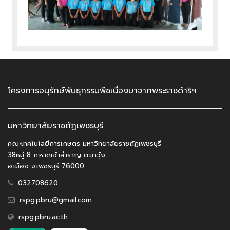
โครงการอนุรักษ์พันธุกรรมพืชเนื่องมาจากพระราชดำริฯ
มหาวิทยาลัยราชถัฏเพชรบุรี
คณะเทคโนโลยีการเกษตร มหาวิทยาลัยราชถัฏเพชรบุรี
38หมู่ 8 ถ.หาดเจ้าสำราญ ต.นาวุ้ง
อ.เมือง จ.เพชรบุรี 76000
032708620
rspg.pbru@gmail.com
rspg.pbru.ac.th