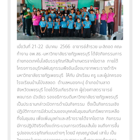
เมื่อวันที่ 21-22 มีนาคม 2566 อาจารย์สำรวย มะลิถอด คณะ
ทำงาน อพ.สธ.-มหาวิทยาลัยราชภัฏเพชรบุรี ได้จัดกิจกรรมการ
ถ่ายทอดเทคโนโลยีบรรจุภัณฑ์สินค้าเกษตรจากใยตาล ภายใต้
โครงการอนุรักษ์พันธุกรรมพืชอันเนื่องมาจากพระราชดำริฯ
มหาวิทยาลัยราชภัฏเพชรบุรี ให้กับ นักเรียน ครู และผู้ปกครอง
โรงเรียนบ้านโป่งสลอด ตำบลหนองกะปุ อำเภอบ้านลาด
จังหวัดเพชรบุรี โดยได้รับเกียรติจาก ผู้ช่วยศาสตราจารย์
พจนารถ บัวเขียว รองอธิการบดีมหาวิทยาลัยราชภัฏเพชรบุรี
เป็นประธานกล่าวเปิดการดำเนินกิจกรรม ซึ่งเป็นกิจกรรมเชิง
ปฏิบัติการการมีส่วนร่วมของบุคคลในชุมชนกับทรัพยากรเหลือ
ทิ้งในชุมชน เพื่อเพิ่มมูลค่าและสร้างรายได้จากใยตาล กิจกรรม
มีการปฏิบัติจริงตั้งแต่กระบวนการเตรียมเส้นใย จนถึงการขึ้น
รูปของบรรจุภัณฑ์แบบต่างๆ โดยมี คุณชญานิษย์ เสาใบ เป็น