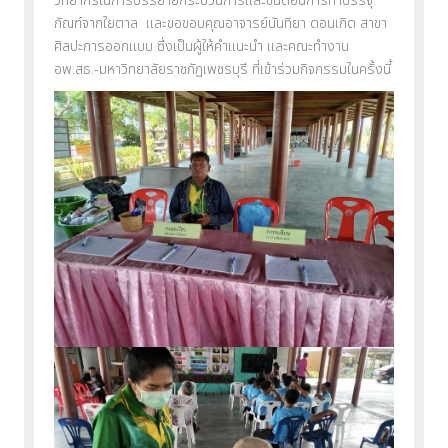
วิทยากรในการบรรยายกระบวนการและขั้นตอนการทำบรรจุ
ภัณฑ์จากใยตาล และขอขอบคุณอาจารย์นันทิยา ดอนเกิด สาขา
ศิลปะการออกแบบ ซึ่งเป็นผู้ให้คำแนะนำ และคณะทำงาน
อพ.สธ.-มหาวิทยาลัยราชภัฏเพชรบุรี ที่เข้าร่วมกิจกรรมในครั้งนี้