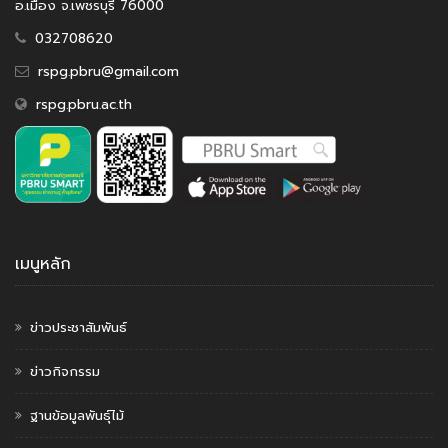
อ.เมือง จ.เพชรบุรี 76000
032708620
rspg.pbru@gmail.com
rspg.pbru.ac.th
เมนูหลัก
ข่าวประชาสัมพันธ์
ข่าวกิจกรรม
ฐานข้อมูลพันธุ์ไม้