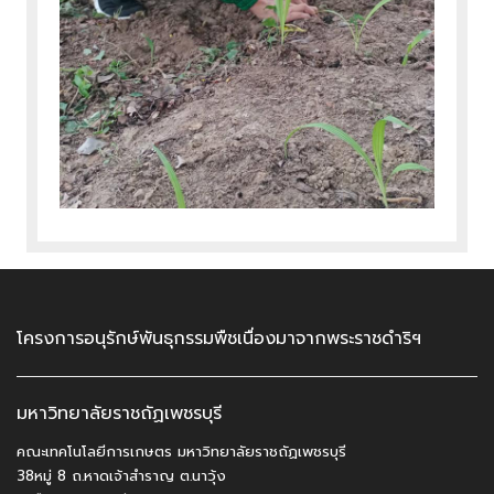
โครงการอนุรักษ์พันธุกรรมพืชเนื่องมาจากพระราชดำริฯ
มหาวิทยาลัยราชถัฏเพชรบุรี
คณะเทคโนโลยีการเกษตร มหาวิทยาลัยราชถัฏเพชรบุรี
38หมู่ 8 ถ.หาดเจ้าสำราญ ต.นาวุ้ง