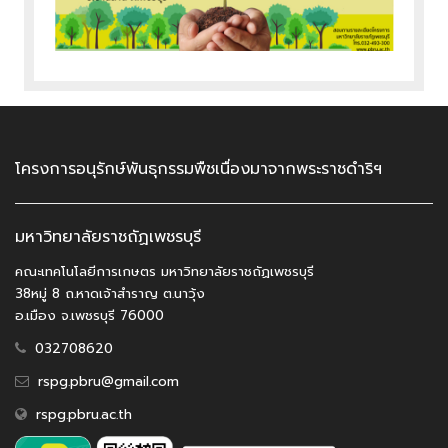
โครงการอนุรักษ์พันธุกรรมพืชเนื่องมาจากพระราชดำริฯ
มหาวิทยาลัยราชถัฏเพชรบุรี
คณะเทคโนโลยีการเกษตร มหาวิทยาลัยราชถัฏเพชรบุรี
38หมู่ 8 ถ.หาดเจ้าสำราญ ต.นาวุ้ง
อ.เมือง จ.เพชรบุรี 76000
032708620
rspg.pbru@gmail.com
rspg.pbru.ac.th