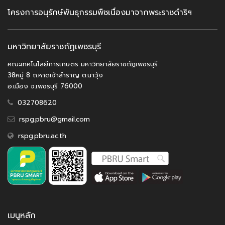
โครงการอนุรักษ์พันธุกรรมพืชเนื่องมาจากพระราชดำริฯ
มหาวิทยาลัยราชถัฏเพชรบุรี
คณะเทคโนโลยีการเกษตร มหาวิทยาลัยราชถัฏเพชรบุรี
38หมู่ 8 ถ.หาดเจ้าสำราญ ต.นาวุ้ง
อ.เมือง จ.เพชรบุรี 76000
032708620
rspg.pbru@gmail.com
rspg.pbru.ac.th
เมนูหลัก