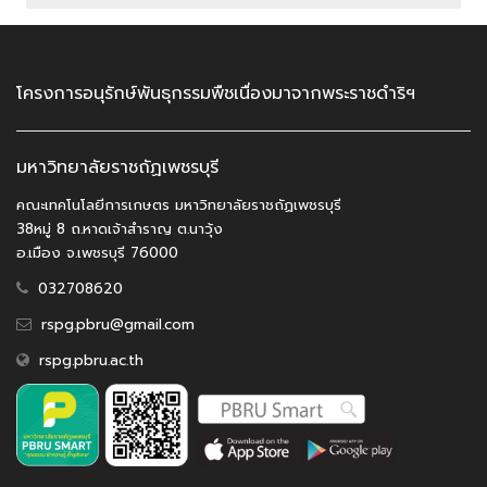
โครงการอนุรักษ์พันธุกรรมพืชเนื่องมาจากพระราชดำริฯ
มหาวิทยาลัยราชถัฏเพชรบุรี
คณะเทคโนโลยีการเกษตร มหาวิทยาลัยราชถัฏเพชรบุรี
38หมู่ 8 ถ.หาดเจ้าสำราญ ต.นาวุ้ง
อ.เมือง จ.เพชรบุรี 76000
032708620
rspg.pbru@gmail.com
rspg.pbru.ac.th