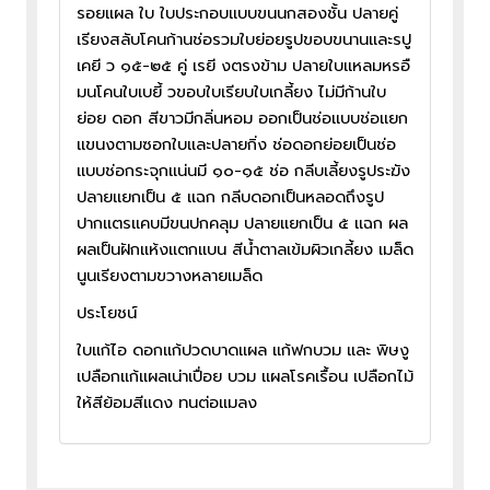
รอยแผล ใบ ใบประกอบแบบขนนกสองชั้น ปลายคู่
เรียงสลับโคนก้านช่อรวมใบย่อยรูปขอบขนานและรปู
เคยี ว ๑๕-๒๕ คู่ เรยี งตรงข้าม ปลายใบแหลมหรอื
มนโคนใบเบยี้ วขอบใบเรียบใบเกลี้ยง ไม่มีก้านใบ
ย่อย ดอก สีขาวมีกลิ่นหอม ออกเป็นช่อแบบช่อแยก
แขนงตามซอกใบและปลายกิ่ง ช่อดอกย่อยเป็นช่อ
แบบช่อกระจุกแน่นมี ๑๐-๑๕ ช่อ กลีบเลี้ยงรูประฆัง
ปลายแยกเป็น ๕ แฉก กลีบดอกเป็นหลอดถึงรูป
ปากแตรแคบมีขนปกคลุม ปลายแยกเป็น ๕ แฉก ผล
ผลเป็นฝักแห้งแตกแบน สีน้ำตาลเข้มผิวเกลี้ยง เมล็ด
นูนเรียงตามขวางหลายเมล็ด
ประโยชน์
ใบแก้ไอ ดอกแก้ปวดบาดแผล แก้ฟกบวม และ พิษงู
เปลือกแก้แผลเน่าเปื่อย บวม แผลโรคเรื้อน เปลือกไม้
ให้สีย้อมสีแดง ทนต่อแมลง