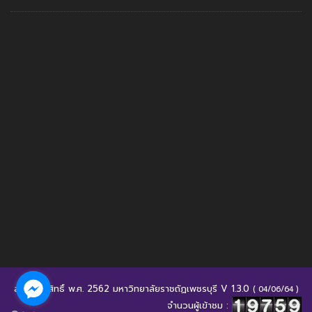
สงวนลิขสิทธิ์ พ.ศ. 2562 มหาวิทยาลัยราชถัฏเพชรบุรี V 1.3.0
( 04/06/64 )
จำนวนผู้เข้าชม :