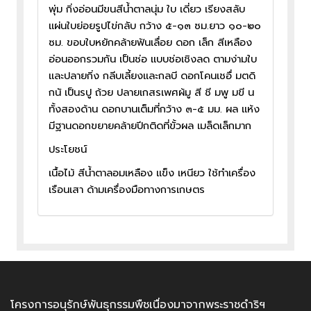
พุ่ม กิ่งอ่อนมีขนสีน้ำตาลนุ่ม ใบ เดี่ยว เรียงสลับ
แผ่นใบย่อยรูปไข่กลับ กว้าง ๕-๑๓ ซม.ยาว ๑๐-๒๐
ซม. ขอบใบหยักคล้ายฟันเลื่อย ดอก เล็ก สีเหลือง
อ่อนออกรวมกัน เป็นช่อ แบบช่อเชิงลด ตามง่ามใบ
และปลายกิ่ง กลีบเลี้ยงและกลบี ดอกโคนเชอื่ มตดิ
กนั เป็นรปู ถ้วย ปลายเกสรเพศผ้มู สี ชี มพู มขี น
ทั้งสองด้าน ดอกบานเต็มที่กว้าง ๓-๕ มม. ผล แห้ง
มีฐานดอกขยายคล้ายปีกติดที่ขั้วผล เมล็ดเล็กมาก
ประโยชน์
เนื้อไม้ สีน้ำตาลอมเหลือง แข็ง เหนียว ใช้ทำเครื่อง
เรือนเสา ด้ามเครื่องมือทางการเกษตร
โครงการอนุรักษ์พันธุกรรมพืชเนื่องมาจากพระราชดำริฯ