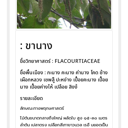
: ขานาง
ชื่อวิทยาศาสตร์ : FLACOURTIACEAE
ชื่อพื้นเมือง : กะนาง คะนาง ค่านาง โคด ช้าง
เผือกหลวง เซพลู๊ ปะหง่าง เปื๋อยคะนาง เปื๋อย
นาง เปื๋อยค่างไห้ เปลือย ลิงง้
รายละเอียด
ลักษณะทางพฤกษศาสตร์
ไม้ต้นขนาดกลางถึงใหญ่ ผลัดใบ สูง ๑๕-๓๐ เมตร
ลำต้น เปลาตรง เปลือกสีเทาขาวนวล เรอื นยอดเป็น