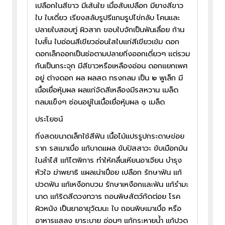
เปลือกในสีขาว มีเส้นใย เมื่อสับเปลือก มียางสีขาว
ใบ ใบเดี่ยว เรียงสลับรูปรีแกมรูปไข่กลับ โคนและ
ปลายใบสอบทู่ ผิวสาก ขอบใบจักเป็นฟันเลื่อย ก้าน
ใบสั้น ใบอ่อนสีเขียวอ่อนใสใบแก่สีเขียวเข้ม ดอก
ดอกเล็กออกเป็นช่อตามปลายกิ่งออกเดี่ยวๆ แต่รวม
กันเป็นกระจุก มีสีขาวหรือเหลืองอ่อน ดอกแยกเพศ
อยู่ ต่างดอก ผล ผลสด ทรงกลม เป็น ๒ พูเล็ก มี
เนื้อเยื่อหุ้มผล ผลแก่จัดสีเหลืองมีรสหวาน เมล็ด
กลมแข็งๆ ซ่อนอยู่ในเนื้อเยื่อหุ้มผล ๑ เมล็ด
ประโยชน์
กิ่งสดขนาดเล็กใช้สีฟัน เนื้อไม้แปรรูปกระดาษข่อย
ราก รสเมาเบื่อ แก้บาดแผล ขับปัสสาวะ ขับเมือกมัน
ในลำไส้ แก้ไตพิการ ทำให้คลื่นเหียนอาเจียน บำรุง
หัวใจ ฆ่าพยาธิ แผลเน่าเปื่อย เปลือก รักษาฟัน แก้
ปวดฟัน แก้เหงือกบวม รักษาเหงือกและฟัน แก้รำมะ
นาด แก้ริดสีดวงทวาร ถอนพิษสัตว์กัดต่อย โรค
ผิวหนัง เป็นยาอายุวัฒนะ ใบ ถอนพิษเมาเบื่อ หรือ
อาหารแสลง ยาระบาย อ่อนๆ แก้กระหายน้ำ แก้ปวด