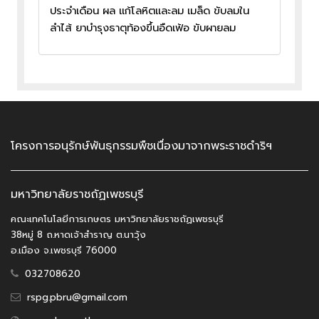
ประจำเดือน ผล แก้โลหิตและลม เมล็ด ขับลมใน
ลำไส้ ยาบำรุงธาตุท้องขึ้นอืดเฟ้อ ขับผายลม
โครงการอนุรักษ์พันธุกรรมพืชเนื่องมาจากพระราชดำริฯ
มหาวิทยาลัยราชถัฏเพชรบุรี
คณะเทคโนโลยีการเกษตร มหาวิทยาลัยราชถัฏเพชรบุรี
38หมู่ 8 ถ.หาดเจ้าสำราญ ต.นาวุ้ง
อ.เมือง จ.เพชรบุรี 76000
032708620
rspg.pbru@gmail.com