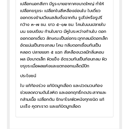
เปลือกนอกสีเทา มีรูระบายอากาศขนาดใหญ่ ทำให้
เปลือกขรุขระ เปลือกในสีเหลืองอ่อนใบ ใบเดี่ยว
ออกตรงข้ามเวียนสลับตั้งฉากกัน รูปไข่หรือรูปรี
กว้าง ๓-๗ ซม. ยาว ๕-๑๒ ซม. โคนใบมนปลายใบ
มน ขอบเรียบ ก้านใบยาว มีหูใบระหว่างก้านใบ ดอก
ออกดอกเดี่ยว ลักษณะเป็นช่อกระจุกกลมมีดอกเล็ก
อัดแน่นเป็นทรงกลม โคน กลีบดอกเชื่อมกันเป็น
หลอด ปลายแยก ๕ แฉก สีเหลืองนวลมีกลิ่นหอม
ผล มีขนาดเล็ก ผิวแข็ง อัดรวมกันเป็นก้อนกลม ผิว
ขรุขระเมื่อผลแห้งและแตกออกเมล็ดมีปีก
ประโยชน์
ใบ แก้ท้องร่วง แก้บิดมูกเลือด และปวดมวนท้อง
ช่วยลดความดันโลหิต และออกฤทธิ์กดประสาทและ
กล้ามเนื้อ เปลือกต้น รักษาโรคผิวหนังทุกชนิด แก้
มะเร็ง คุดทะราด และแก้บิดมูกเลือด