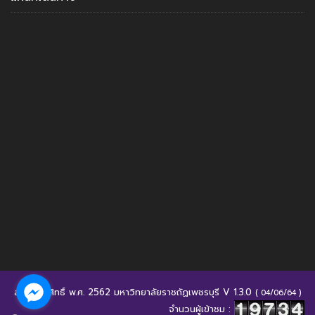
สงวนลิขสิทธิ์ พ.ศ. 2562 มหาวิทยาลัยราชถัฏเพชรบุรี V 1.3.0
( 04/06/64 )
จำนวนผู้เข้าชม :