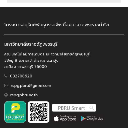
โครงการอนุรักษ์พันธุกรรมพืชเนื่องมาจากพระราชดำริฯ
มหาวิทยาลัยราชถัฏเพชรบุรี
คณะเทคโนโลยีการเกษตร มหาวิทยาลัยราชถัฏเพชรบุรี
38หมู่ 8 ถ.หาดเจ้าสำราญ ต.นาวุ้ง
อ.เมือง จ.เพชรบุรี 76000
032708620
rspg.pbru@gmail.com
rspg.pbru.ac.th