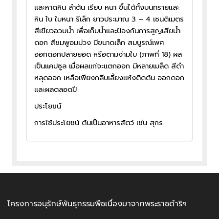
และหาดหิน ลำต้น เรียบ หนา ขึ้นได้ทั้งบนทรายและ
หิน ใบ ใบหนา รีเล็ก ยาวประมาณ 3 – 4 เซนติเมตร
สีเขียวอวบน้ำ เพื่อเก็บน้ำและป้องกันการสูญเสียน้ำ
ดอก สีชมพูอมม่วง มีขนาดเล็ก สมบูรณ์เพศ
ออกดอกปลายยอด หรือตามง่ามใบ (ภาพที่ 18) ผล
เป็นแคปซูล เมื่อผลแก่จะแตกออก มีหลายเมล็ด สีดำ
หลุดออก เหลือเพียงกลีบเลี้ยงแห้งติดต้น ออกดอก
และผลตลอดปี
ประโยชน์
การใช้ประโยชน์ ต้นเป็นอาหารสัตว์ เช่น สุกร
โครงการอนุรักษ์พันธุกรรมพืชเนื่องมาจากพระราชดำริฯ