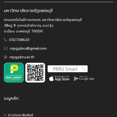
มหาวิทยาลัยราชถัฏเพชรบุรี
คณะเทคโนโลยีการเกษตร มหาวิทยาลัยราชถัฏเพชรบุรี
38หมู่ 8 ถ.หาดเจ้าสำราญ ต.นาวุ้ง
อ.เมือง จ.เพชรบุรี 76000
032708620
rspg.pbru@gmail.com
rspg.pbru.ac.th
เมนูหลัก
ข่าวประชาสัมพันธ์