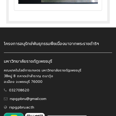
โครงการอนุรักษ์พันธุกรรมพืชเนื่องมาจากพระราชดำริฯ
มหาวิทยาลัยราชถัฏเพชรบุรี
คณะเทคโนโลยีการเกษตร มหาวิทยาลัยราชถัฏเพชรบุรี
38หมู่ 8 ถ.หาดเจ้าสำราญ ต.นาวุ้ง
อ.เมือง จ.เพชรบุรี 76000
032708620
rspg.pbru@gmail.com
rspg.pbru.ac.th