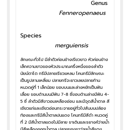
Genus
Fenneropenaeus
Species
merguiensis
ลักษณะทั่วไป มีลำตัวค่อนข้างเรียวยาว หัวค่อนข้าง
เล็กความยาวของหัวประมาณครึ่งหนึ่งของลำตัว
นัยน์ตาโต กรีมีปลายเรียวแหลม โคนกรีมีลักษณะ
เป็นรูปสามเหลี่ยม ปลายกรีจะยาวเลยปลายก้าน
หนวดคู่ที่ 1 เล็กน้อย ขอบบนและล่างหยักเป็นฟัน
เลื่อย ขอบด้านบนมีฟัน 7-8 ซี่ขอบด้านล่างมีฟัน 4-
5 ซี่ ลำตัวมีสีขาวอมเหลืองอ่อน และมีจุดสีน้ำตาล สี
เขียวแก่และเขียวอ่อนกระจายอยู่ทั่วไปสันบนปล้อง
ท้องและกรีมีสีน้ำตาลปนแดง โคนกรีมีสีดำ หนวดคู่
ที่ 2 มีสีน้ำตาลแดงไม่มีลาย ขาเดินและรยางค์ว่ายน้ำ
มีสีเหลืองออกน้ำตาล ปลายของขาว่ายน้ำสีแดง