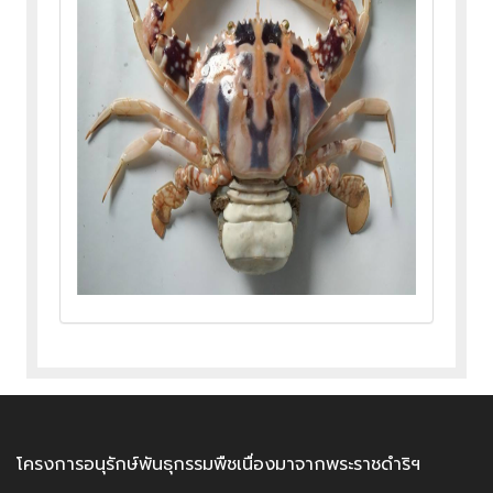
โครงการอนุรักษ์พันธุกรรมพืชเนื่องมาจากพระราชดำริฯ