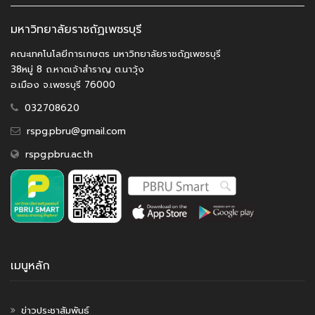
มหาวิทยาลัยราชถัฏเพชรบุรี
คณะเทคโนโลยีการเกษตร มหาวิทยาลัยราชถัฏเพชรบุรี
38หมู่ 8 ถ.หาดเจ้าสำราญ ต.นาวุ้ง
อ.เมือง จ.เพชรบุรี 76000
032708620
rspg.pbru@gmail.com
rspg.pbru.ac.th
เมนูหลัก
ข่าวประชาสัมพันธ์