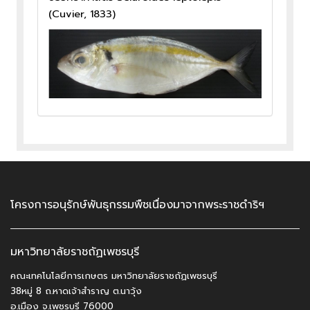
(Cuvier, 1833)
โครงการอนุรักษ์พันธุกรรมพืชเนื่องมาจากพระราชดำริฯ
มหาวิทยาลัยราชถัฏเพชรบุรี
คณะเทคโนโลยีการเกษตร มหาวิทยาลัยราชถัฏเพชรบุรี
38หมู่ 8 ถ.หาดเจ้าสำราญ ต.นาวุ้ง
อ.เมือง จ.เพชรบุรี 76000