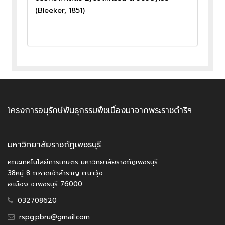
(Bleeker, 1851)
โครงการอนุรักษ์พันธุกรรมพืชเนื่องมาจากพระราชดำริฯ
มหาวิทยาลัยราชถัฏเพชรบุรี
คณะเทคโนโลยีการเกษตร มหาวิทยาลัยราชถัฏเพชรบุรี
38หมู่ 8 ถ.หาดเจ้าสำราญ ต.นาวุ้ง
อ.เมือง จ.เพชรบุรี 76000
032708620
rspg.pbru@gmail.com