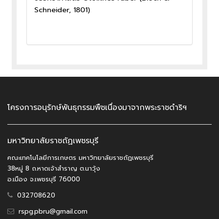
Schneider, 1801)
โครงการอนุรักษ์พันธุกรรมพืชเนื่องมาจากพระราชดำริฯ
มหาวิทยาลัยราชถัฏเพชรบุรี
คณะเทคโนโลยีการเกษตร มหาวิทยาลัยราชถัฏเพชรบุรี
38หมู่ 8 ถ.หาดเจ้าสำราญ ต.นาวุ้ง
อ.เมือง จ.เพชรบุรี 76000
032708620
rspg.pbru@gmail.com