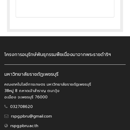
โครงการอนุรักษ์พันธุกรรมพืชเนื่องมาจากพระราชดำริฯ
มหาวิทยาลัยราชถัฏเพชรบุรี
คณะเทคโนโลยีการเกษตร มหาวิทยาลัยราชถัฏเพชรบุรี
38หมู่ 8 ถ.หาดเจ้าสำราญ ต.นาวุ้ง
อ.เมือง จ.เพชรบุรี 76000
032708620
rspg.pbru@gmail.com
rspg.pbru.ac.th