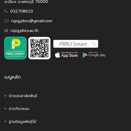
อ.เมือง จ.เพชรบุรี 76000
032708620
rspg.pbru@gmail.com
rspg.pbru.ac.th
เมนูหลัก
ข่าวประชาสัมพันธ์
ข่าวกิจกรรม
ฐานข้อมูลพันธุ์ไม้