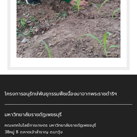
โครงการอนุรักษ์พันธุกรรมพืชเนื่องมาจากพระราชดำริฯ
มหาวิทยาลัยราชถัฏเพชรบุรี
คณะเทคโนโลยีการเกษตร มหาวิทยาลัยราชถัฏเพชรบุรี
38หมู่ 8 ถ.หาดเจ้าสำราญ ต.นาวุ้ง