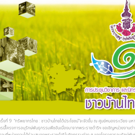
้งที่ 9 “ทรัพยากรไทย : ชาวบ้านไทยได้ประโยชน์”จะจัดขึ้น ณ ศูนย์หนองระเวียง ม
รนี้โครงการอนุรักษ์พันธุกรรมพืชอันเนื่องมาจากพระราชดำริฯ ขอเชิญหน่วยงานต่าง
ผลงานที่หน่วยงานได้ร่วมสนองพระราชดำริในกิจกรรมต่าง ๆ ของโครงการอนุรักษ์พั