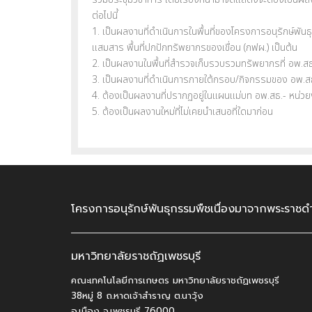
ต่อไปนี้
1. เป็นผลงานที่ดำเนินการในพื้นที่ของโครงการอนุรักษ์พั
แสมสาร พื้นที่ปกปักทรัพยากรของเขื่อน (กฟผ.) เป็นต้น
2. เป็นผลงานในพื้นที่สำรวจเก็บรวบรวมทรัพยากรที่ อพ.สธ.
3. เป็นผลงานที่ดำเนินการภายใต้กรอบ/กิจกรรมของ อพ.สธ
4. ต้องเป็นผลงานที่ปรากฏอยู่ในแผนแม่บท อพ.สธ.- หน่ว
5. ต้องเป็นผลงานใหม่ที่ไม่เคยนำเสนอที่ใดมาก่อน
โครงการอนุรักษ์พันธุกรรมพืชเนื่องมาจากพระราชดำ
มหาวิทยาลัยราชถัฏเพชรบุรี
คณะเทคโนโลยีการเกษตร มหาวิทยาลัยราชถัฏเพชรบุรี
38หมู่ 8 ถ.หาดเจ้าสำราญ ต.นาวุ้ง
อ.เมือง จ.เพชรบุรี 76000