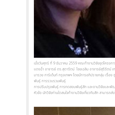
เมื่อวันศุกร์ ที่ 9 ธันวาคม 2559 คณะทำงานวิจัยชุดโครงก
แดงฉ่ำ อาจารย์ ดร.สุดารัตน์ ไชยเฉลิม อาจารย์สุรีรัตน์
มารวย การ์เด้นท์ กรุงเทพฯ โดยมีการอภิปรายกลุ่ม เรื่อง
พันธุ์ การรวบรวมพันธุ์
การปรับปรุงพันธุ์ การทดสอบพันธุ์สัก และงานวิจัยและพัฒน
หัวข้อ นักวิจัยท่านใดสนใจทำงานวิจัยเกี่ยวกับสัก สามารถส่