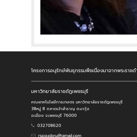
โครงการอนุรักษ์พันธุกรรมพืชเนื่องมาจากพระราชดำ
มหาวิทยาลัยราชถัฏเพชรบุรี
คณะเทคโนโลยีการเกษตร มหาวิทยาลัยราชถัฏเพชรบุรี
38หมู่ 8 ถ.หาดเจ้าสำราญ ต.นาวุ้ง
อ.เมือง จ.เพชรบุรี 76000
032708620
rspg.pbru@gmail.com