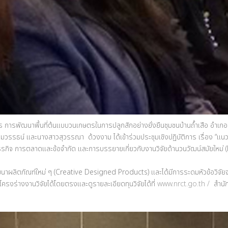
าร การพัฒนาพื้นที่ต้นแบบวนเกษตรในการปลูกสักอย่างยั่งยืนชุมชนบ้านถ้ำเสือ อำเภ
 เทมวรรธน์ และนางสาวสุวรรณา ด้วงงาม ได้เข้าร่วมประชุมเชิงปฏิบัติการ เรื่อง “
 ธุรกิจ การตลาดและข้อจำกัด และการบรรยายเกี่ยวกับงานวิจัยด้านวนวัฒน์สมัยใหม่
าผลิตภัณฑ์ใหม่ ๆ (Creative Designed Products) และได้มีการระดมหัวข้อวิจัยจากผู
งโครงร่างงานวิจัยได้โดยตรงและดูรายละเอียดทุนวิจัยได้ที่
www.nrct.go.th /
สำนัก