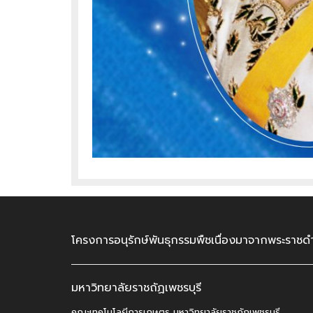
โครงการอนุรักษ์พันธุกรรมพืชเนื่องมาจากพระราชดำ
มหาวิทยาลัยราชถัฏเพชรบุรี
คณะเทคโนโลยีการเกษตร มหาวิทยาลัยราชถัฏเพชรบุรี