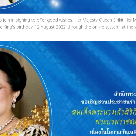
o join in signing to offer good wishes. Her Majesty Queen Sirikit He
 King's birthday, 12 August 2022, through the online system. at the