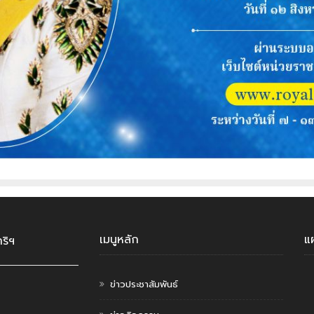
เมนูหลัก
แ
ริฯ
ข่าวประชาสัมพันธ์