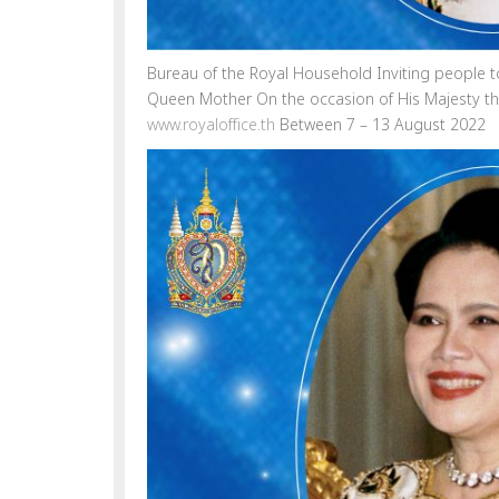
Bureau of the Royal Household Inviting people t
Queen Mother On the occasion of His Majesty the
www.royaloffice.th
Between 7 – 13 August 2022