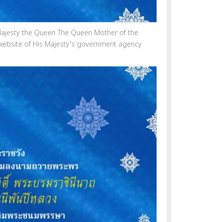
r Majesty the Queen The Queen Mother of the
 website of His Majesty's government agency